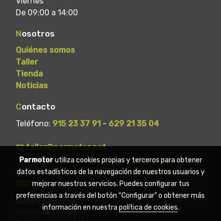
Viernes
De 09:00 a 14:00
N
osotros
Quiénes somos
Taller
Tienda
Noticias
C
ontacto
Teléfono:
915 23 37 91
-
629 21 35 04
📧 taller@parmotor.net
Parmotor
utiliza cookies propias y terceros para obtener
📍Calle del Norte 21, 28015 Madrid (Madrid) -
datos estadísticos de la navegación de nuestros usuarios y
España
mejorar nuestros servicios. Puedes configurar tus
preferencias a través del botón “Configurar” o obtener más
Política de cookies
información en nuestra
política de cookies
.
Gestión de cookies