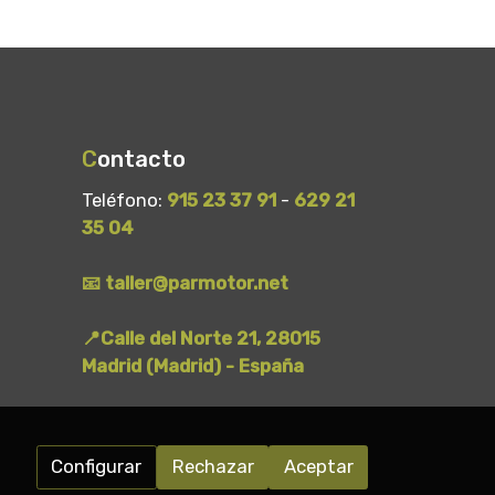
C
ontacto
Teléfono:
915 23 37 91
-
629 21
35 04
📧 taller@parmotor.net
📍Calle del Norte 21, 28015
Madrid (Madrid) - España
Configurar
Rechazar
Aceptar