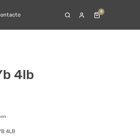
0
ontacto
Yb 4lb
6on
YB 4LB