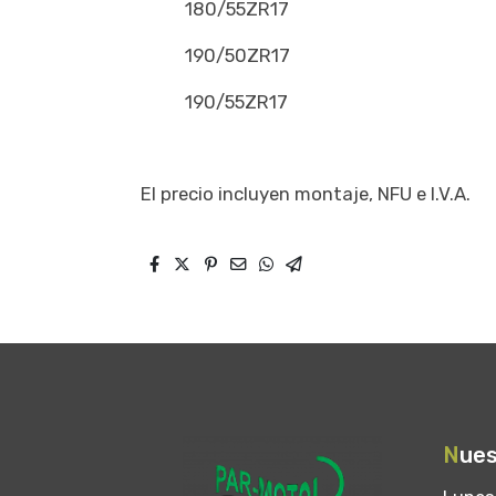
180/55ZR17
190/50ZR17
190/55ZR17
El precio incluyen montaje, NFU e I.V.A.
N
ues