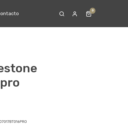
0
ontacto
estone
pro
07017BT016PRO