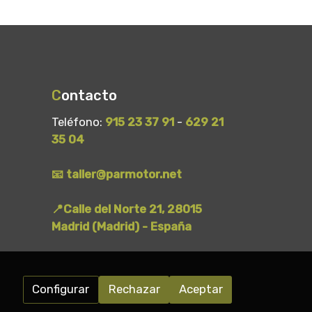
C
ontacto
Teléfono:
915 23 37 91
-
629 21
35 04
📧 taller@parmotor.net
📍Calle del Norte 21, 28015
Madrid (Madrid) - España
Configurar
Rechazar
Aceptar