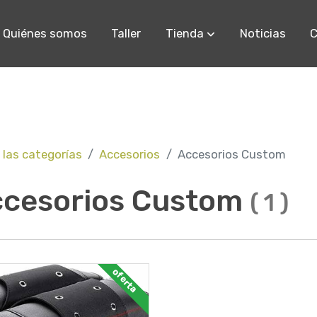
Quiénes somos
Taller
Tienda
Noticias
C
 las categorías
Accesorios
Accesorios Custom
cesorios Custom
(
1
)
oferta