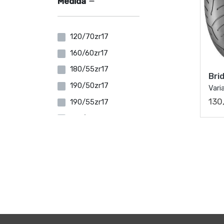
Medida
120/70zr17
160/60zr17
180/55zr17
Bri
190/50zr17
Vari
130
190/55zr17
192/55zr17