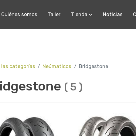
Quiénes somos
Taller
Tienda
Noticias
C
 las categorías
Neúmaticos
Bridgestone
idgestone
(
5
)