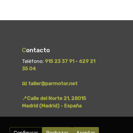
C
ontacto
Teléfono:
915 23 37 91
-
629 21
35 04
📧 taller@parmotor.net
📍Calle del Norte 21, 28015
Madrid (Madrid) - España
Configurar
Rechazar
Aceptar