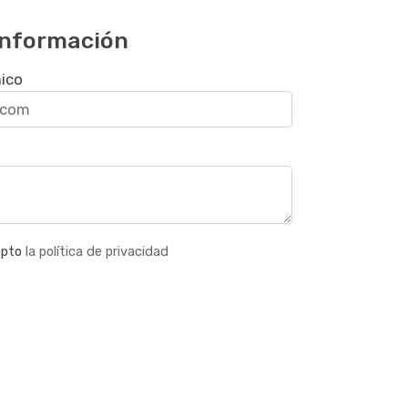
 información
nico
epto
la política de privacidad