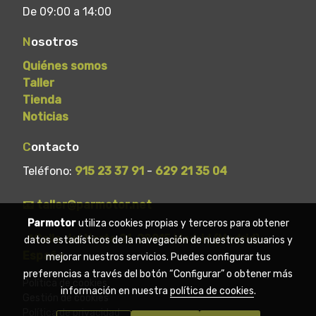
De 09:00 a 14:00
N
osotros
Quiénes somos
Taller
Tienda
Noticias
C
ontacto
Teléfono:
915 23 37 91
-
629 21 35 04
📧 taller@parmotor.net
Parmotor
utiliza cookies propias y terceros para obtener
📍Calle del Norte 21, 28015 Madrid (Madrid) -
datos estadísticos de la navegación de nuestros usuarios y
España
mejorar nuestros servicios. Puedes configurar tus
preferencias a través del botón “Configurar” o obtener más
Política de cookies
información en nuestra
política de cookies
.
Gestión de cookies
Política de privacidad